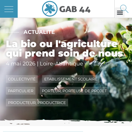
Panneau de gestion des cookies
ACTUALITÉ
La bio ou l'agriculture
qui prend soin de nous
4 mai 2026 | Loire-Atlantique
COLLECTIVITÉ
ETABLISSEMENT SCOLAIRE
PARTICULIER
PORTEUR, PORTEUSE DE PROJET
PRODUCTEUR, PRODUCTRICE