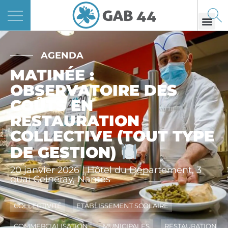
Panneau de gestion des cookies
AGENDA
MATINÉE :
OBSERVATOIRE DES
COÛTS EN
RESTAURATION
COLLECTIVE (TOUT TYPE
DE GESTION)
20 janvier 2026 | Hôtel du Département, 3
quai Ceineray, Nantes
COLLECTIVITÉ
ETABLISSEMENT SCOLAIRE
COMMERCIALISATION
MUNICIPALES
RESTAURATION