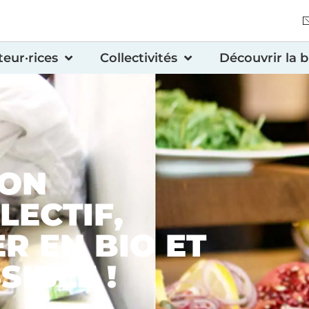
eur·rices
Collectivités
Découvrir la b
MON
LECTIF,
R EN BIO ET
SIBLE !