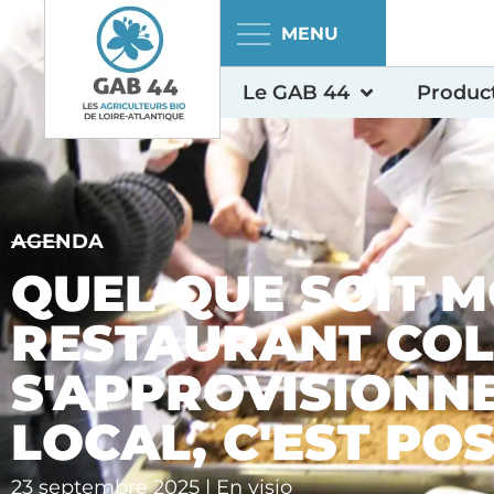
Panneau de gestion des cookies
Le GAB 44
Product
AGENDA
QUEL QUE SOIT 
RESTAURANT COL
S'APPROVISIONNE
LOCAL, C'EST POS
23 septembre 2025 | En visio