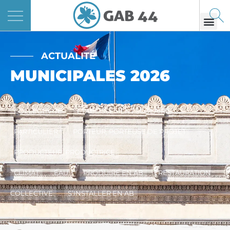
Panneau de gestion des cookies
ACTUALITÉ
MUNICIPALES 2026
COLLECTIVITÉ
ETABLISSEMENT SCOLAIRE
PARTICULIER
PORTEUR, PORTEUSE DE PROJET
PRODUCTEUR, PRODUCTRICE
CLIMAT
EAU
PRODUIRE EN AB
RESTAURATION
COLLECTIVE
S’INSTALLER EN AB