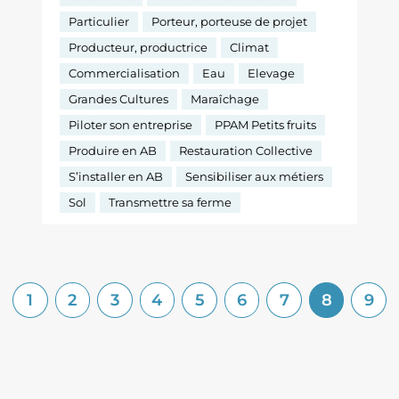
Particulier
Porteur, porteuse de projet
Producteur, productrice
Climat
Commercialisation
Eau
Elevage
Grandes Cultures
Maraîchage
Piloter son entreprise
PPAM Petits fruits
Produire en AB
Restauration Collective
S’installer en AB
Sensibiliser aux métiers
Sol
Transmettre sa ferme
1
2
3
4
5
6
7
8
9